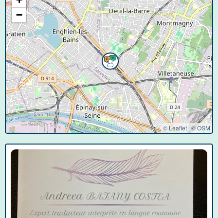
−
© Leaflet
|
©
OSM